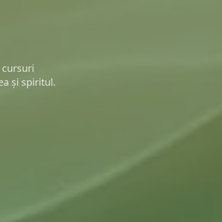
 cursuri
 și spiritul.