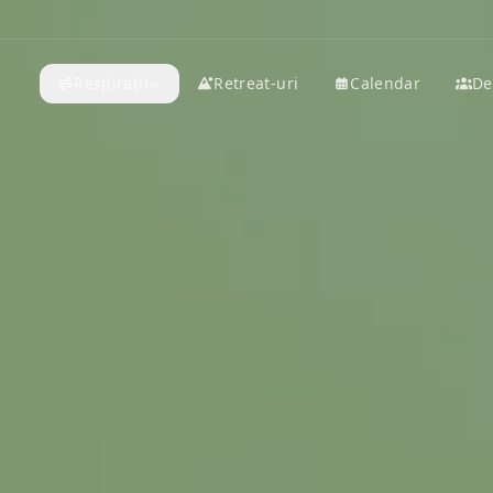
Respirații
Retreat-uri
Calendar
De