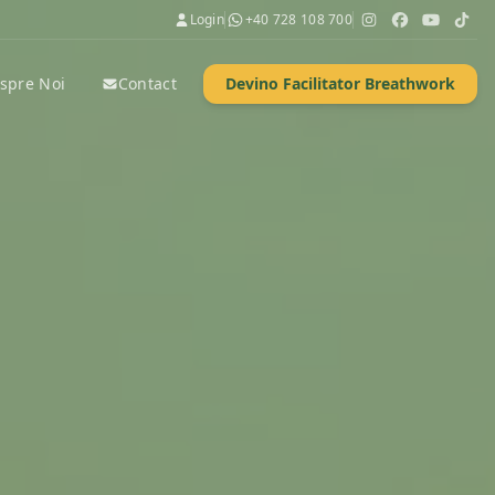
Login
+40 728 108 700
spre Noi
Contact
Devino Facilitator Breathwork