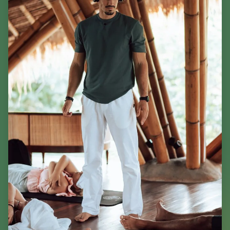
Lasă-ți emailul și te anunțăm când deschidem
înscrierile la noile sesiuni și retreat-uri.
Vreau să fiu anunțat
Fără spam. Te poți dezabona oricând.